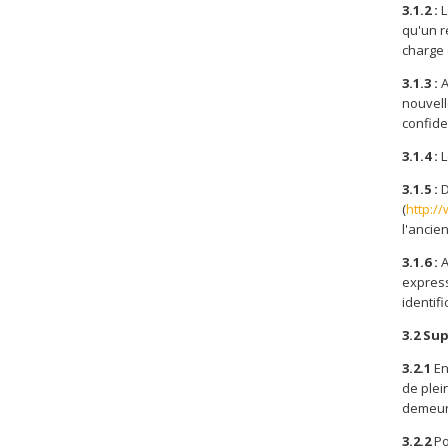
3.1.2 :
L
qu'un r
charge 
3.1.3 :
A
nouvell
confide
3.1.4 :
L
3.1.5 :
D
(
http:/
l'ancien
3.1.6 :
A
express
identifi
3.2 Su
3.2.1
En
de plei
demeure
3.2.2
Po