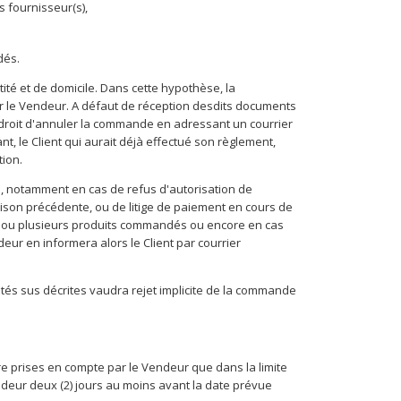
s fournisseur(s),
dés.
tité et de domicile. Dans cette hypothèse, la
 le Vendeur. A défaut de réception desdits documents
 droit d'annuler la commande en adressant un courrier
t, le Client qui aurait déjà effectué son règlement,
tion.
, notamment en cas de refus d'autorisation de
ison précédente, ou de litige de paiement en cours de
'un ou plusieurs produits commandés ou encore en cas
ur en informera alors le Client par courrier
és sus décrites vaudra rejet implicite de la commande
e prises en compte par le Vendeur que dans la limite
endeur deux (2) jours au moins avant la date prévue