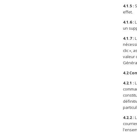
4.1.5 :
S
effet.
4.1.6 :
L
un supp
4.1.7 :
L
nécessi
clic »,
valeur 
Général
4.2 Co
4.2.1 :
L
command
constit
définit
particul
4.2.2 :
L
courrie
l'ensem