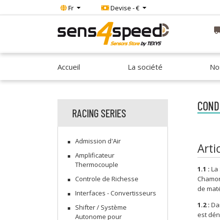
Fr
Devise - €
Accueil
La société
No
COND
RACING SERIES
Admission d'Air
Arti
Amplificateur
Thermocouple
1.1 :
La 
Chamond
Controle de Richesse
de maté
Interfaces - Convertisseurs
1.2 :
Dan
Shifter / Système
est dén
Autonome pour