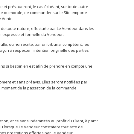
 et prévaudront, le cas échéant, sur toute autre
que ou morale, de commander sur le Site emporte
e Vente.
 de toute nature, effectuée par Le Vendeur dans les
on expresse et formelle du Vendeur.
lle, ou non écrite, par un tribunal compétent, les
çon à respecter l'intention originelle des parties
ions si besoin en est afin de prendre en compte une
ment et sans préavis. Elles seront notifiées par
r au moment de la passation de la commande.
on, et ce sans indemnités au profit du Client, à partir
ou lorsque Le Vendeur constatera tout acte de
nes prestations offertes par Le Vendeur.