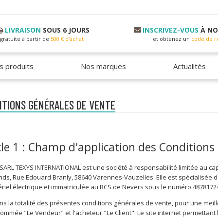
LIVRAISON
SOUS 6 JOURS
INSCRIVEZ-VOUS
À NO
gratuite à partir de
500 € d'achat
et obtenez un
code de r
s produits
Nos marques
Actualités
ITIONS GÉNÉRALES DE VENTE
cle 1 : Champ d'application des Conditions
SARL TEXYS INTERNATIONAL est une société à responsabilité limitée au capit
s, Rue Edouard Branly, 58640 Varennes-Vauzelles. Elle est spécialisée 
riel électrique et immatriculée au RCS de Nevers sous le numéro 4878172
s la totalité des présentes conditions générales de vente, pour une me
ommée "Le Vendeur" et l'acheteur "Le Client". Le site internet permettant 