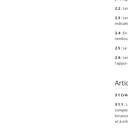
2.2 :
Les
2.3 :
Les
indicat
2.4 :
En 
rembour
2.5 :
Le 
2.6 :
Les
l'appui
Arti
3.1 Cr
3.1.1 :
L
compte,
livrais
et à in