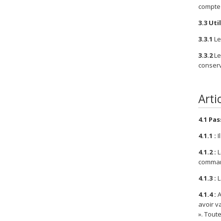
compte 
3.3 Ut
3.3.1
Le
3.3.2
Le
conserv
Arti
4.1 Pa
4.1.1 :
I
4.1.2 :
L
comma
4.1.3 :
L
4.1.4 :
A
avoir v
». Tout