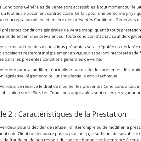
 Conditions Générales de Vente sont accessibles à tout moment sur le Site
 ou tout autre document contradictoire. Le fait pour une personne physi
n et acceptation pleine et entière des présentes Conditions Générales d
 présentes conditions générales de vente s'appliquent à toute prestation
 monde entier. Elles prévalent sur toute condition d'achat, sauf dérogati
s le cas où l'une des dispositions présentes serait réputée ou déclarée nu
dispositions resteront intégralement en vigueur et seront interprétéesde fa
e dans les présentes conditions générales de vente.
Vendeur pourra modifier, réactualiser ou rectifier les présentes déclarat
on législative, réglementaire, jurisprudentielle et/ou technique.
Vendeur se réserve le droit de modifier les présentes Conditions à tout mo
publication sur le Site. Les Conditions applicables sont celles en vigueu
cle 2 : Caractéristiques de la Prestation
Vendeur pourra décider de refuser, d'interrompre ou de modifier la prestati
nt oùle Client ne démontre pas ou plus un gage suffisant de solvabilité 
e, de fraude ou de non respect du code de bonne conduitepropre à certai