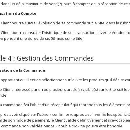
dans un délai maximum de sept (7) jours à compter de la réception de ce c
ilisation du Compte
 Client pourra suivre l'évolution de sa commande sur le Site, dans la rubr
 Client pourra consulter l'historique de ses transactions avec le Vendeur 
é pendant une durée de six (6) mois sur le Site.
cle 4 : Gestion des Commandes
ssation de la Commande
l appartient au Client de sélectionner sur le Site les produits qu'il désire
e Client intéressé par un ou plusieurs article(s) visible(s) sur le Site suit les
nde.
a commande fait l'objet d'un récapitulatif qui reprend tous les éléments pr
près avoir cliqué sur l'icône « confirmer », après avoir vérifié les spécifi
alidé son mode de paiement, le Client valide définitivement et irrévocable
e commande non validée par ce « double clic » ne pourra être honorée.