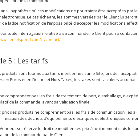
expédition de la commande.
ans l'hypothèse où ces modifications ne pourraient être acceptées par le 
r électronique. Le cas échéant, les sommes versées par le Client lui seron
 de ladite notification de l'impossibilité d'accepter les modifications effe
our toute interrogation relative à sa commande, le Client pourra contacter l
www.sens4speed.com/fr/contact/
.
le 5 : Les tarifs
 produits sont fournis aux tarifs mentionnés sur le Site, lors de l'acceptat
s en Euros et en Dollars et Hors Taxes, les taxes sont calculées automati
 ne comprennent pas les frais de traitement, de port, d'emballage, d'expédi
ulatif de la commande, avant sa validation finale.
 prix des produits ne comprennent pas les frais de communication liés à l'ut
élimination des déchets d'équipements électriques et électroniques conf
Vendeur se réserve le droit de modifier ses prix à tout moment mais les pr
tation de la commande par le Client.