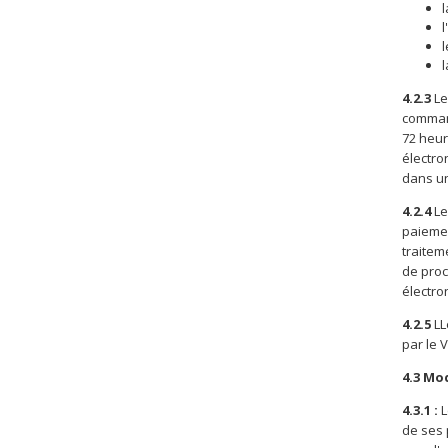
l
l
4.2.3
Le
command
72 heur
électro
dans un
4.2.4
Le
paiemen
traitem
de proc
électro
4.2.5
LL
par le 
4.3 Mo
4.3.1 :
L
de ses 