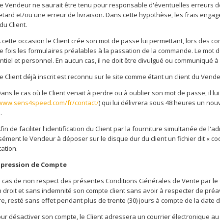
e Vendeur ne saurait être tenu pour responsable d'éventuelles erreurs de
etard et/ou une erreur de livraison. Dans cette hypothèse, les frais enga
du Client.
 cette occasion le Client crée son mot de passe lui permettant, lors des 
e fois les formulaires préalables à la passation de la commande. Le mot de
ntiel et personnel. En aucun cas, il ne doit être divulgué ou communiqué 
e Client déjà inscrit est reconnu sur le site comme étant un client du Vende
ans le cas où le Client venait à perdre ou à oublier son mot de passe, il lu
/www.sens4speed.com/fr/contact/
) qui lui délivrera sous 48 heures un no
.
fin de faciliter l'identification du Client par la fourniture simultanée de l'
ément le Vendeur à déposer sur le disque dur du client un fichier dit « coo
cation.
ppression de Compte
 cas de non respect des présentes Conditions Générales de Vente par le Cl
n droit et sans indemnité son compte client sans avoir à respecter de préav
, resté sans effet pendant plus de trente (30) jours à compte de la date d'
ur désactiver son compte, le Client adressera un courrier électronique au 