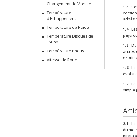
Changement de Vitesse
1.3 :
Ces
Température
version
d'Echappement
adhésio
Température de Fluide
1.4 :
Les
pays du
Température Disques de
Freins
1.5 :
Dan
Température Pneus
autres 
exprimé
Vitesse de Roue
1.6 :
Le 
évoluti
1.7 :
Le 
simple 
Arti
2.1 :
Le 
du mome
piratag