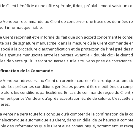
i le Client bénéficie d'une offre spéciale, il doit, préalablement saisir un 
e Vendeur recommande au Client de conserver une trace des données rel
ort informatique fiable.
e Client reconnaît être informé du fait que son accord concernant le con
te pas de signature manuscrite, dans la mesure où le Client commande en l
 associé à la procédure d'authentification et de protection de l'intégrité 
de signature manuscrite entre les parties. Avant le « double clic » le clie
es de Vente qui lui seront soumises sur le site. Sans prise de conscienc
nfirmation de la Commande
e Vendeur adressera au Client un premier courrier électronique automati
e. Les présentes conditions générales peuvent être modifiées ou complé
ue alors les conditions particulières. En cas de commande reçue du Client
ivement par Le Vendeur qu'après acceptation écrite de celui-ci. C'est cette
ières.
a vente ne sera toutefois conclue qu'à compter de la confirmation de la
r électronique automatique au Client, dans un délai de 24 heures à comp
ble des informations que le Client aura communiqué, notamment un récapi