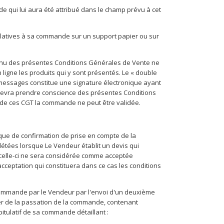
code qui lui aura été attribué dans le champ prévu à cet
atives à sa commande sur un support papier ou sur
tenu des présentes Conditions Générales de Vente ne
igne les produits qui y sont présentés. Le « double
des messages constitue une signature électronique ayant
nt devra prendre conscience des présentes Conditions
e de ces CGT la commande ne peut être validée.
que de confirmation de prise en compte de la
tées lorsque Le Vendeur établit un devis qui
, celle-ci ne sera considérée comme acceptée
 acceptation qui constituera dans ce cas les conditions
 commande par le Vendeur par l'envoi d'un deuxième
ter de la passation de la commande, contenant
tulatif de sa commande détaillant :