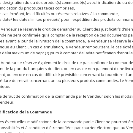
la désignation du ou des produit(s) commandé(s) avec l'indication du ou de
'indication du prix toutes taxes comprises,
e cas échéant, les difficultés ou réserves relatives à la commande,
la date/ les dates limites prévue(s) pour l'expédition des produits comman
 Vendeur se réserve le droit de demander au Client des justificatifs d'iden
e ne sera confirmée qu'à compter de la réception de ces documents par
es avant le jour de la livraison de la commande, le Vendeur se réserve le
nique au Client. En cas d'annulation, le Vendeur remboursera, le cas échéan
 délai maximum de sept (7) jours à compter de ladite notification d'annula
 Vendeur se réserve également le droit de ne pas confirmer la commande
t de la part du banquiers du client ou en cas de non paiement d'une livra
ent, ou encore en cas de difficulté prévisible concernant la fourniture d
édure de retrait concernant un ou plusieurs produits commandés. Le Vende
nique.
e défaut de confirmation de la commande par le Vendeur selon les modalit
Vendeur.
dification de la Commande
es éventuelles modifications de la commande par le Client ne pourront êtr
possibilités et à condition d'être notifiées par courrier électronique au V