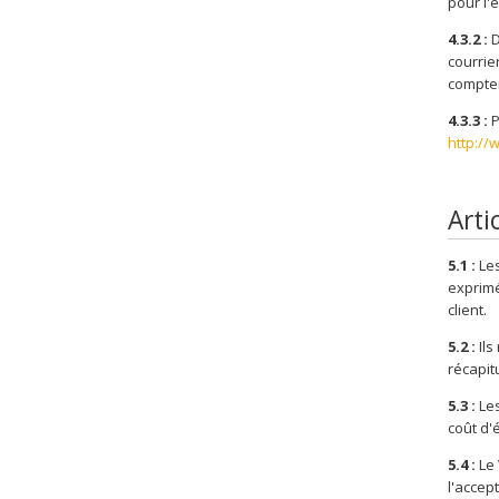
pour l'
4.3.2 :
D
courrie
compter
4.3.3 :
P
http://
Artic
5.1 :
Les
exprimé
client.
5.2 :
Ils
récapit
5.3 :
Les
coût d'
5.4 :
Le 
l'accep