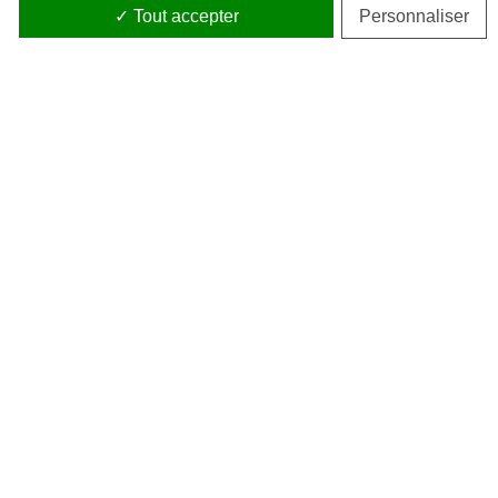
Tout accepter
Personnaliser
Service client
Du lundi au vendredi - 9h00 - 18h00
Tél. :
+33 (0)386 212 718
Parrainage
Comment parrainer un ami ?
Paiement sécurisé
-
-
Conditions générales de vente
Gestion des cookies
Mentions légales