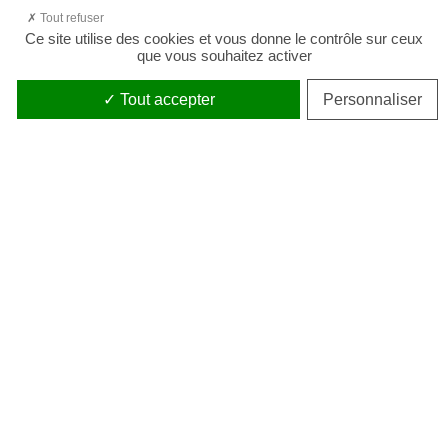
Tout refuser
Ce site utilise des cookies et vous donne le contrôle sur ceux
que vous souhaitez activer
Tout accepter
Personnaliser
Service client
Du lundi au vendredi - 9h00 - 18h00
Tél. :
+33 (0)386 212 718
Parrainage
Comment parrainer un ami ?
Paiement sécurisé